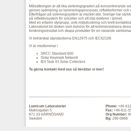
Målsättningen är att öka verkningsgraden på koncentrerande so
genom optimering av lamineringsprocesser, reflektorformer och 
Efterfrågan på solenergisystem är mycket stor. Sverige har värl
på reflektorsystem för solceller och ett otal doktorer i ämnet.
Med en erfaren styrgrupp, unik mätutrustning och brett kontakt
Laboratoriet bli länken som behövs för att kommersialisera dess
forskningsresultat och skapa produkter för en växande världsma
Vi behärskar standarderna EN12975 och IEC62108.
Vi är medlemmar i
SRCC Standard 600
Solar Keymark Network
IEA Task 43 Solar Collectors
Ta gärna kontakt med oss så berättar vi mer!
Lumicum Laboratoriet
Phone:
+46-611
Matrosgatan 5
Fax:
+46-611-5
871 33 HÄRNÖSAND
Org Number:
8
Sweden
Bg:
290-0868